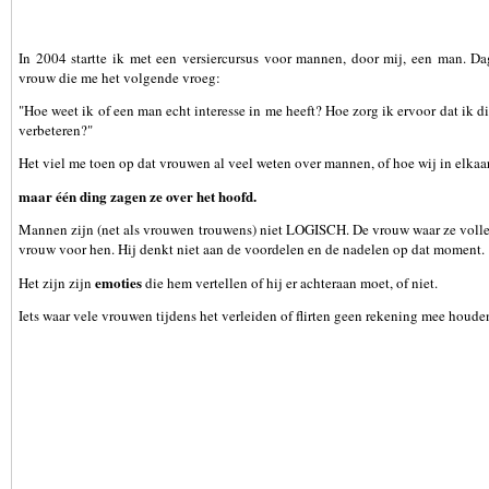
altijd makkelijk te ontcijferen. Hoe je moet flirten, hoe je moet verleiden en
word je op school niet aangeleerd.
In 2004 startte ik met een versiercursus voor mannen, door mij, een man. Da
vrouw die me het volgende vroeg:
"Hoe weet ik of een man echt interesse in me heeft? Hoe zorg ik ervoor dat ik di
verbeteren?"
Het viel me toen op dat vrouwen al veel weten over mannen, of hoe wij in elkaar
maar één ding zagen ze over het hoofd.
Mannen zijn (net als vrouwen trouwens) niet LOGISCH. De vrouw waar ze volledi
vrouw voor hen. Hij denkt niet aan de voordelen en de nadelen op dat moment.
emoties
Het zijn zijn
die hem vertellen of hij er achteraan moet, of niet.
Iets waar vele vrouwen tijdens het verleiden of flirten geen rekening mee houde