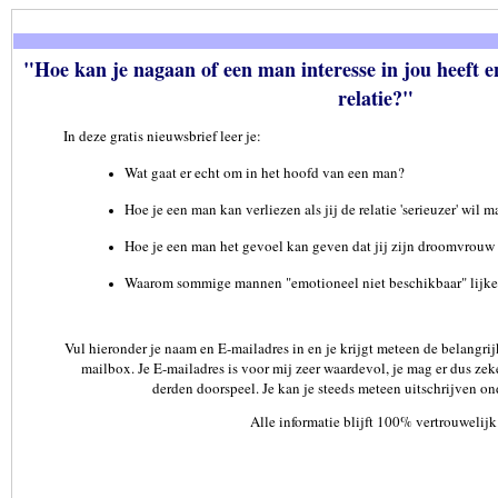
"Hoe kan je nagaan of een man interesse in jou heeft 
relatie?"
In deze gratis nieuwsbrief leer je:
Wat gaat er echt om in het hoofd van een man?
Hoe je een man kan verliezen als jij de relatie 'serieuzer' wil 
Hoe je een man het gevoel kan geven dat jij zijn droomvrouw
Waarom sommige mannen "emotioneel niet beschikbaar" lijke
Vul hieronder je naam en E-mailadres in en je krijgt meteen de belangrijk
mailbox. Je E-mailadres is voor mij zeer waardevol, je mag er dus zeke
derden doorspeel. Je kan je steeds meteen uitschrijven on
Alle informatie blijft 100% vertrouwelijk
De informatie op deze site gaat voornamelijk over versieren en verleiden. D